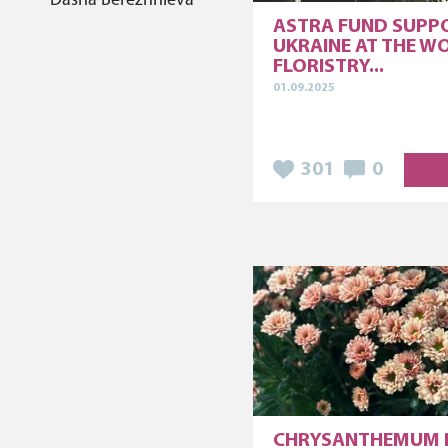
Dasha Berezhnieva
ASTRA FUND SUPP
UKRAINE AT THE W
FLORISTRY...
01.09.2025
301
0
CHRYSANTHEMUM 