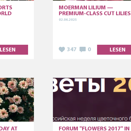
ORTS
MOERMAN LILIUM —
ORLD
PREMIUM-CLASS CUT LILIES
02.06.2025
347
0
LESEN
LESEN
DAY AT
FORUM "FLOWERS 2017" IN