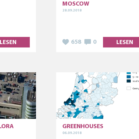
MOSCOW
28.09.2018
658
0
LESEN
LESEN
FLORA
GREENHOUSES
06.09.2018