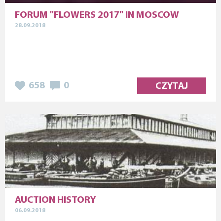
FORUM "FLOWERS 2017" IN MOSCOW
28.09.2018
658
0
CZYTAJ
AUCTION HISTORY
06.09.2018