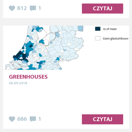
812
1
CZYTAJ
GREENHOUSES
06.09.2018
686
1
CZYTAJ