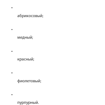
абрикосовый;
медный;
красный;
фиолетовый;
пурпурный.