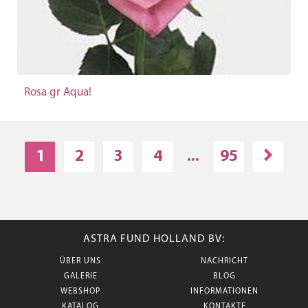
Rosa gr Aqua!
1
2
3
4
...
95
ASTRA FUND HOLLAND BV:
ÜBER UNS
NACHRICHT
GALERIE
BLOG
WEBSHOP
INFORMATIONEN
KATALOG
KONTAKTE