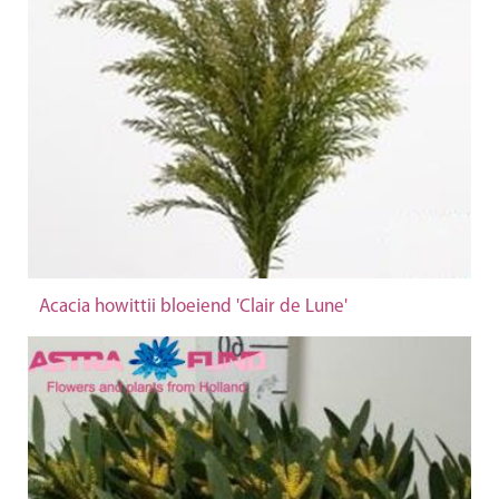
Acacia howittii bloeiend 'Clair de Lune'