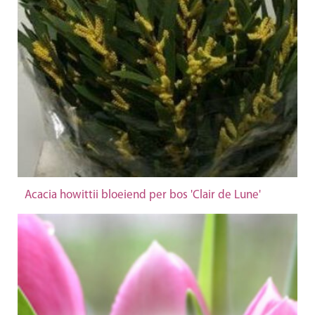
Acacia howittii bloeiend per bos 'Clair de Lune'