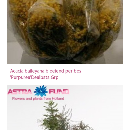
Acacia baileyana bloeiend per bos
'Purpurea'Dealbata Grp