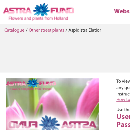
Webs
Catalogue
/
Other street plants
/
Aspidistra Elatior
To view
any que
Instruc
How to
Use the
Use
Pas