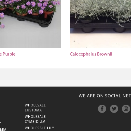
 Purple
Calocephalus Brownii
WE ARE ON SOCIAL NE
WHOLESALE
M
EUSTOMA
WHOLESALE
CYMBIDIUM
P
WHOLESALE LILY
ERA