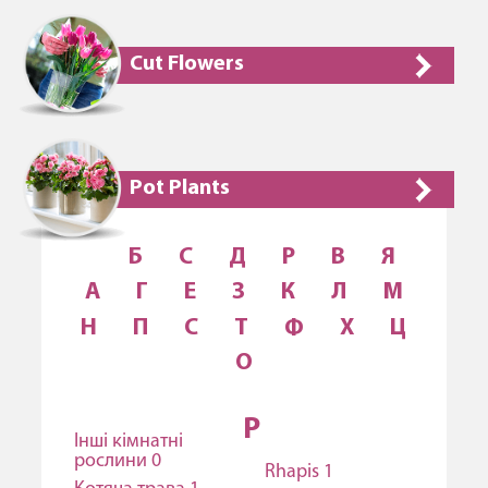
Cut Flowers
Pot Plants
Б
C
Д
Р
В
Я
А
Г
E
З
К
Л
М
Н
П
С
Т
Ф
Х
Ц
О
Р
Інші кімнатні
рослини 0
Rhapis 1