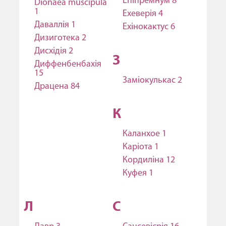
Епіпремнум 8
Dionaea muscipula
1
Ехеверія 4
Даваллія 1
Ехінокактус 6
Дизиготека 2
Дисхідія 2
З
Диффенбенбахія
15
Заміокулькас 2
Драцена 84
К
Каланхое 1
Каріота 1
Кордиліна 12
Куфея 1
Л
С