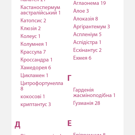
Аглаонема 19
Кастаноспермум
Алое 3
австралійський 1
Алоказія 8
Катопсис 2
Аргірантемум 3
Клюзія 2
Аспленіум 5
Колеус 1
Аспідістра 1
Колумнея 1
Есхінантус 2
Крассула 7
Ехмея 6
Кроссандра 1
Хамедорея 6
Цикламен 1
Г
Цитрофортунелла
8
Гарденія
жасміноподібна 1
кокосові 1
Гузманія 28
криптантус 3
E
Д