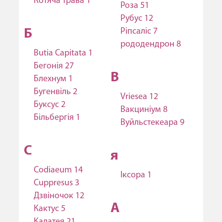
Котяча трава 1
Роза 51
Рубус 12
Ріпсаліс 7
Б
рододендрон 8
Butia Capitata 1
Бегонія 27
В
Блехнум 1
Бугенвіль 2
Vriesea 12
Буксус 2
Вакциніум 8
Більбергія 1
Вуйльстекеара 9
C
я
Codiaeum 14
Іксора 1
Cuppresus 3
Дзвіночок 12
А
Кактус 5
Калатея 21