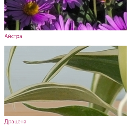
Айстра
Драцена