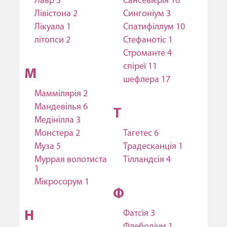
Лавр 3
Сансевієрія 16
Лівістона 2
Сингоніум 3
Лікуала 1
Спатифіллум 10
літопси 2
Стефанотіс 1
Строманте 4
спіреї 11
М
шефлера 17
Маммілярія 2
Мандевілья 6
Т
Медінілла 3
Монстера 2
Тагетес 6
Муза 5
Традесканція 1
Муррая волотиста
Тілландсія 4
1
Мікросорум 1
Ф
Фатсія 3
Н
Флебодіум 1