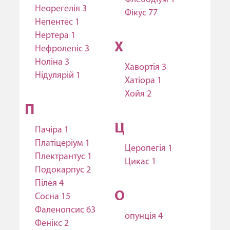
Неорегелія 3
Фікус 77
Непентес 1
Нертера 1
Х
Нефролепіс 3
Ноліна 3
Хавортія 3
Нідулярій 1
Хатіора 1
Хойя 2
П
Ц
Пачіра 1
Платіцеріум 1
Церопегія 1
Плектрантус 1
Цикас 1
Подокарпус 2
Пілея 4
О
Сосна 15
Фаленопсис 63
опунція 4
Фенікс 2