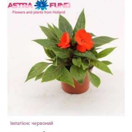
Імпатієнс червоний