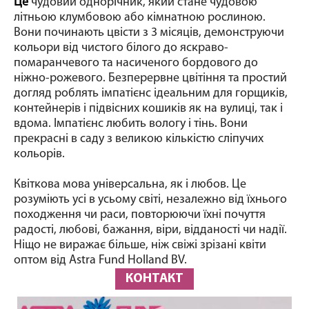
Це
чудовий однорічник, який стане чудовою
літньою клумбовою або кімнатною рослиною.
Вони починають цвісти з 3 місяців, демонструючи
кольори від чистого білого до яскраво-
помаранчевого та насиченого бордового до
ніжно-рожевого. Безперервне цвітіння та простий
догляд роблять імпатієнс ідеальним для горщиків,
контейнерів і підвісних кошиків як на вулиці, так і
вдома. Імпатієнс любить вологу і тінь. Вони
прекрасні в саду з великою кількістю сліпучих
кольорів.
Квіткова мова універсальна, як і любов. Це
розуміють усі в усьому світі, незалежно від їхнього
походження чи раси, повторюючи їхні почуття
радості, любові, бажання, віри, відданості чи надії.
Ніщо не виражає більше, ніж свіжі зрізані квіти
оптом від Astra Fund Holland BV.
КОНТАКТ