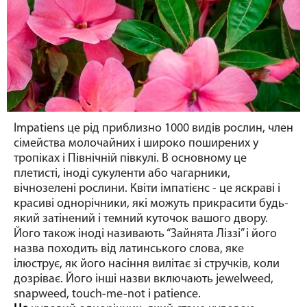
Impatiens
це рід приблизно 1000 видів рослин, член
сімейства молочайних і широко поширених у
тропіках і Північній півкулі. В основному це
плетисті, іноді сукуленти або чагарники,
вічнозелені рослини. Квіти імпатієнс - це яскраві і
красиві однорічники, які можуть прикрасити будь-
який затінений і темний куточок вашого двору.
Його також іноді називають “Зайнята Ліззі” і його
назва походить від латинського слова, яке
ілюструє, як його насіння вилітає зі стручків, коли
дозріває. Його інші назви включають jewelweed,
snapweed, touch-me-not і patience.