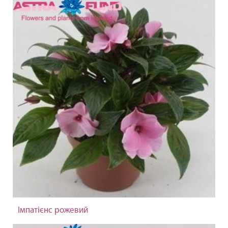
Імпатієнс рожевий