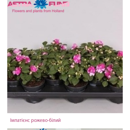
Імпатієнс рожево-білий