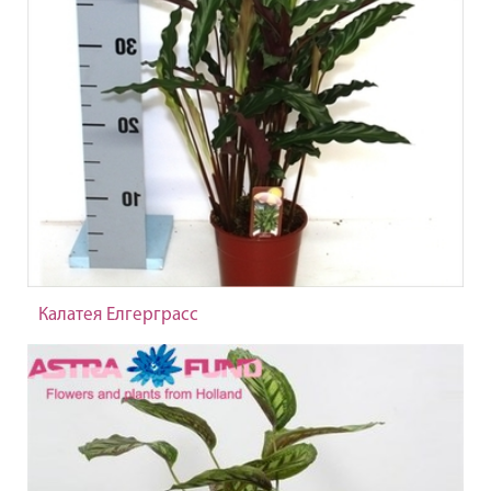
Калатея Елгерграсс