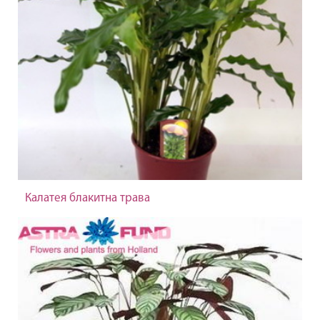
Калатея блакитна трава