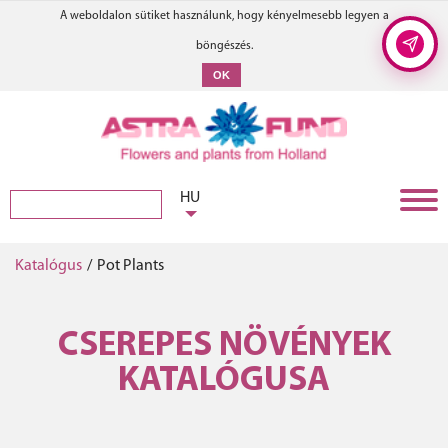
A weboldalon sütiket használunk, hogy kényelmesebb legyen a
böngészés.
OK
HU
Katalógus
/
Pot Plants
CSEREPES NÖVÉNYEK
KATALÓGUSA