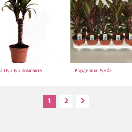
а Пурпур Компакта
Кордиліна Румба
1
2