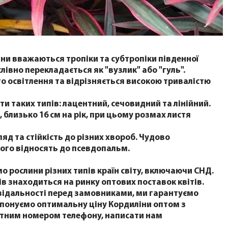
ни вважаються тропіки та субтропіки південної
ослівно перекладається як "вузлик" або "гуль".
го освітлення та відрізняється високою тривалістю
ти таких типів: лацентний, сечовидний та лінійний.
 близько 16 см на рік, при цьому розмах листя
яд та стійкість до різних хвороб. Чудово
 його відносять до псевдопальм.
о рослини різних типів країн світу, включаючи СНД.
ів знаходиться на ринку оптових поставок квітів.
повідальності перед замовниками, ми гарантуємо
опонуємо оптимальну ціну Кордиліни оптом з
актним номером телефону, написати нам