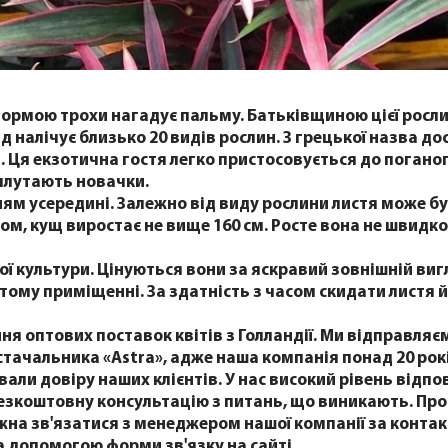
ормою трохи нагадує пальму. Батьківщиною цієї росли
 рід налічує близько 20 видів рослин. З грецької назва д
 Ця екзотична гостя легко пристосовується до погано
 плутають новачки.
нням усередині. Залежно від виду рослини листя може бу
ом, кущ виростає не вище 160 см. Росте вона не швидко,
ї культури. Цінуються вони за яскравий зовнішній вигл
ритому приміщенні. За здатність з часом скидати листя
я оптових поставок квітів з Голландії. Ми відправляєм
остачальника «Astra», адже наша компанія понад 20 рок
ювали довіру наших клієнтів. У нас високий рівень від
езкоштовну консультацію з питань, що виникають. Пр
ожна зв'язатися з менеджером нашої компанії за конт
а допомогою форми зв'язку на сайті.