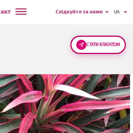
такт
Слідкуйте за нами
UA
СТАТИ КЛІЄНТОМ