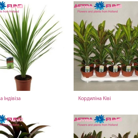
 Індівіза
Кордиліна Ківі