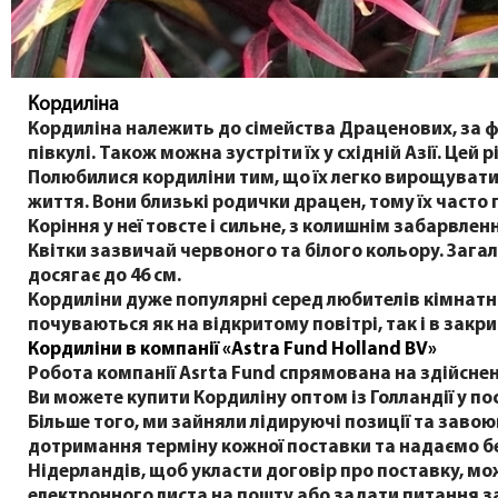
Кордиліна
Кордиліна належить до сімейства Драценових, за ф
півкулі. Також можна зустріти їх у східній Азії. Цей
Полюбилися кордиліни тим, що їх легко вирощувати.
життя. Вони близькі родички драцен, тому їх часто
Коріння у неї товсте і сильне, з колишнім забарвле
Квітки зазвичай червоного та білого кольору. Загал
досягає до 46 см.
Кордиліни дуже популярні серед любителів кімнатно
почуваються як на відкритому повітрі, так і в зак
Кордиліни в компанії «Astra Fund Holland BV»
Робота компанії Asrta Fund спрямована на здійсненн
Ви можете купити Кордиліну оптом із Голландії у п
Більше того, ми зайняли лідируючі позиції та заво
дотримання терміну кожної поставки та надаємо б
Нідерландів, щоб укласти договір про поставку, м
електронного листа на пошту або задати питання з