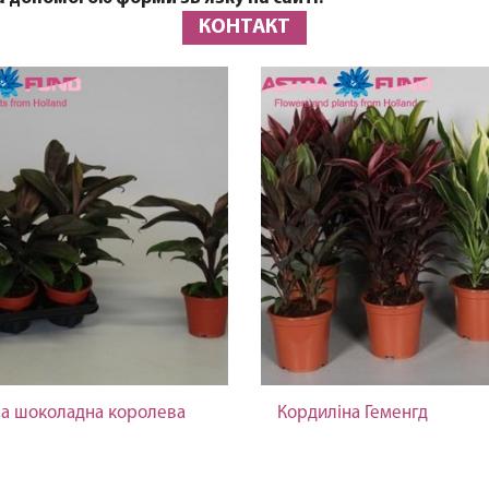
КОНТАКТ
на шоколадна королева
Кордиліна Геменгд