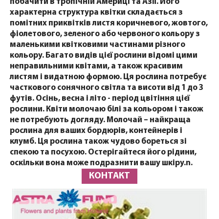
побачити в тропічній Америці та Азії. Його
характерна структура квітки складається з
помітних приквітків листя коричневого, жовтого,
фіолетового, зеленого або червоного кольору з
маленькими квітковими частинами різного
кольору. Багато видів цієї рослини відомі цими
неправильними квітами, а також красивим
листям і видатною формою. Ця рослина потребує
часткового сонячного світла та висоти від 1 до 3
футів. Осінь, весна і літо - період цвітіння цієї
рослини. Квіти молочаю білі за кольором і також
не потребують догляду. Молочай – найкраща
рослина для ваших бордюрів, контейнерів і
клумб. Ця рослина також чудово бореться зі
спекою та посухою. Остерігайтеся його рідини,
оскільки вона може подразнити вашу шкіру.n.
КОНТАКТ