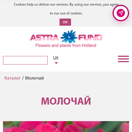
Cookies help us deliver our services. By using our services, you agree
to our use of cookies.
OK
UA
Каталог
/
Молочай
МОЛОЧАЙ