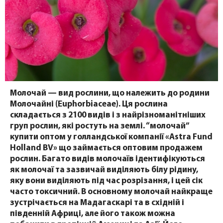
Молочай — вид рослини, що належить до родини
Молочайні (Euphorbiaceae). Ця рослина
складається з 2100 видів і з найрізноманітніших
груп рослин, які ростуть на землі. “молочай”
купити оптом у голландської компанії «Astra Fund
Holland BV» що займається оптовим продажем
рослин. Багато видів молочаїв ідентифікуються
як молочаї та зазвичай виділяють білу рідину,
яку вони виділяють під час розрізання, і цей сік
часто токсичний. В основному молочай найкраще
зустрічається на Мадагаскарі та в східній і
південній Африці, але його також можна