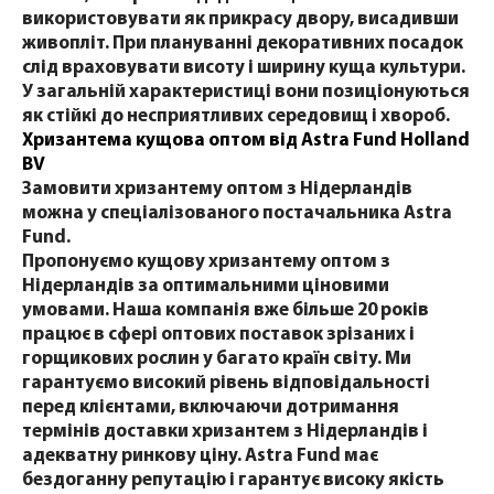
використовувати як прикрасу двору, висадивши
живопліт. При плануванні декоративних посадок
слід враховувати висоту і ширину куща культури.
У загальній характеристиці вони позиціонуються
як стійкі до несприятливих середовищ і хвороб.
Хризантема кущова оптом від Astra Fund Holland
BV
Замовити хризантему оптом з Нідерландів
можна у спеціалізованого постачальника Astra
Fund.
Пропонуємо кущову хризантему оптом з
Нідерландів за оптимальними ціновими
умовами. Наша компанія вже більше 20 років
працює в сфері оптових поставок зрізаних і
горщикових рослин у багато країн світу. Ми
гарантуємо високий рівень відповідальності
перед клієнтами, включаючи дотримання
термінів доставки хризантем з Нідерландів і
адекватну ринкову ціну. Astra Fund має
бездоганну репутацію і гарантує високу якість