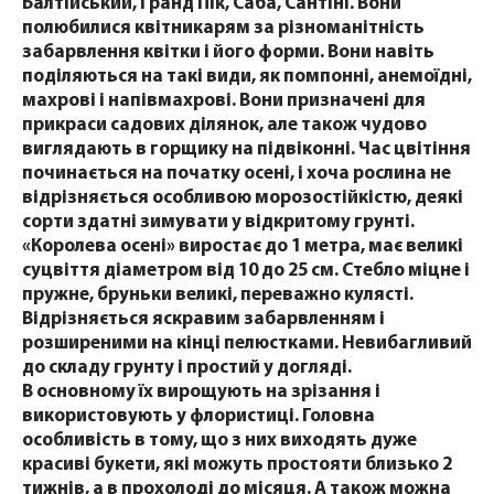
Балтійський, Гранд Пік, Саба, Сантіні. Вони
полюбилися квітникарям за різноманітність
забарвлення квітки і його форми. Вони навіть
поділяються на такі види, як помпонні, анемоїдні,
махрові і напівмахрові. Вони призначені для
прикраси садових ділянок, але також чудово
виглядають в горщику на підвіконні. Час цвітіння
починається на початку осені, і хоча рослина не
відрізняється особливою морозостійкістю, деякі
сорти здатні зимувати у відкритому грунті.
«Королева осені» виростає до 1 метра, має великі
суцвіття діаметром від 10 до 25 см. Стебло міцне і
пружне, бруньки великі, переважно кулясті.
Відрізняється яскравим забарвленням і
розширеними на кінці пелюстками. Невибагливий
до складу грунту і простий у догляді.
В основному їх вирощують на зрізання і
використовують у флористиці. Головна
особливість в тому, що з них виходять дуже
красиві букети, які можуть простояти близько 2
тижнів, а в прохолоді до місяця. А також можна