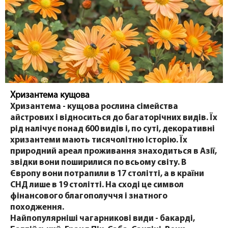
Хризантема кущова
Хризантема - кущова рослина сімейства
айстрових і відноситься до багаторічних видів. Їх
рід налічує понад 600 видів і, по суті, декоративні
хризантеми мають тисячолітню історію. Їх
природний ареал проживання знаходиться в Азії,
звідки вони поширилися по всьому світу. В
Європу вони потрапили в 17 столітті, а в країни
СНД лише в 19 столітті. На сході це символ
фінансового благополуччя і знатного
походження.
Найпопулярніші чагарникові види - бакарді,