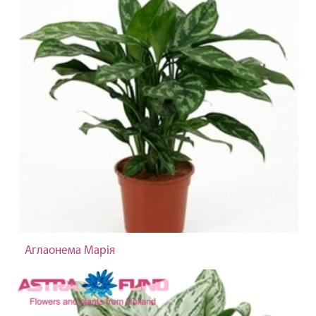
Аглаонема Марія