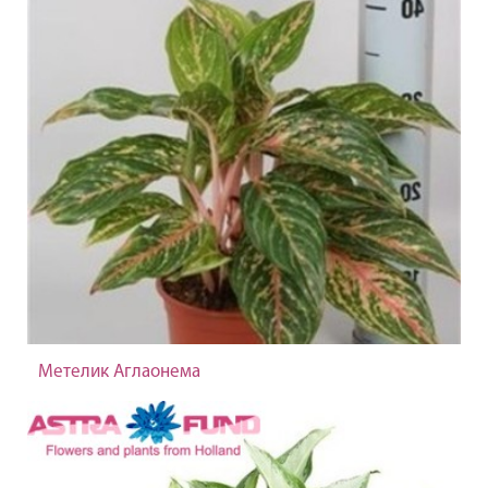
Метелик Аглаонема