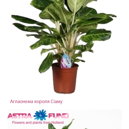
Аглаонема короля Сіаму