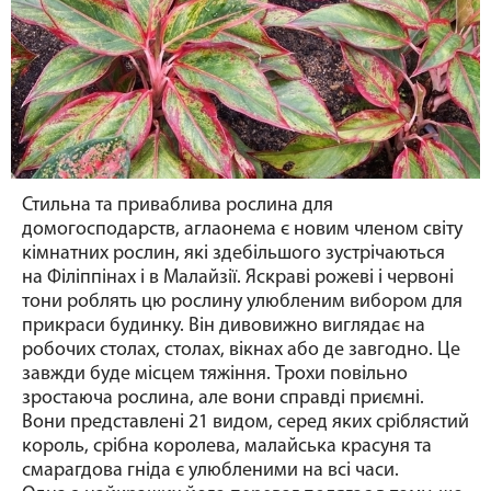
Стильна та приваблива рослина для
домогосподарств, аглаонема є новим членом світу
кімнатних рослин, які здебільшого зустрічаються
на Філіппінах і в Малайзії. Яскраві рожеві і червоні
тони роблять цю рослину улюбленим вибором для
прикраси будинку. Він дивовижно виглядає на
робочих столах, столах, вікнах або де завгодно. Це
завжди буде місцем тяжіння. Трохи повільно
зростаюча рослина, але вони справді приємні.
Вони представлені 21 видом, серед яких сріблястий
король, срібна королева, малайська красуня та
смарагдова гніда є улюбленими на всі часи.