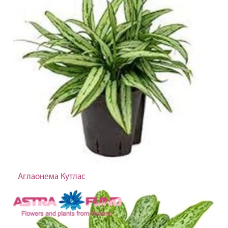
Аглаонема Кутлас