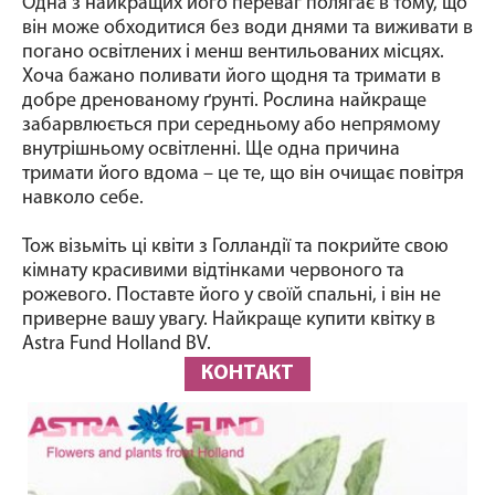
Одна з найкращих його переваг полягає в тому, що
він може обходитися без води днями та виживати в
погано освітлених і менш вентильованих місцях.
Хоча бажано поливати його щодня та тримати в
добре дренованому ґрунті. Рослина найкраще
забарвлюється при середньому або непрямому
внутрішньому освітленні. Ще одна причина
тримати його вдома – це те, що він очищає повітря
навколо себе.
Тож візьміть ці квіти з Голландії та покрийте свою
кімнату красивими відтінками червоного та
рожевого. Поставте його у своїй спальні, і він не
приверне вашу увагу. Найкраще купити квітку в
Astra Fund Holland BV.
КОНТАКТ