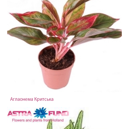
Аглаонема Критська