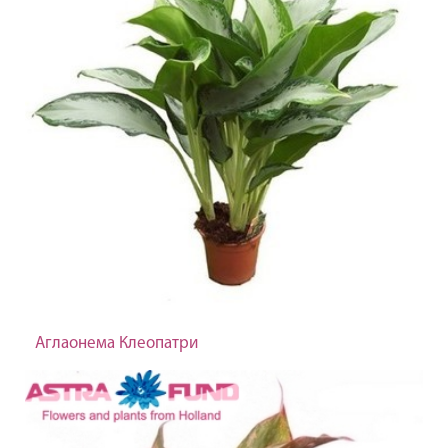
Аглаонема Клеопатри