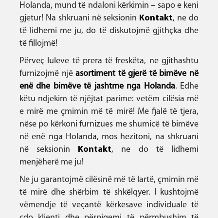
Holanda, mund të ndaloni kërkimin – sapo e keni
gjetur! Na shkruani në seksionin
Kontakt
, ne do
të lidhemi me ju, do të diskutojmë gjithçka dhe
të fillojmë!
Përveç luleve të prera të freskëta, ne gjithashtu
furnizojmë një
asortiment të gjerë të bimëve në
enë dhe bimëve të jashtme nga Holanda
. Edhe
këtu ndjekim të njëjtat parime: vetëm cilësia më
e mirë me çmimin më të mirë! Me fjalë të tjera,
nëse po kërkoni furnizues me shumicë të bimëve
në enë nga Holanda, mos hezitoni, na shkruani
në seksionin
Kontakt
, ne do të lidhemi
menjëherë me ju!
Ne ju garantojmë cilësinë më të lartë, çmimin më
të mirë dhe shërbim të shkëlqyer. I kushtojmë
vëmendje të veçantë kërkesave individuale të
çdo klienti dhe përpiqemi të përmbushim të