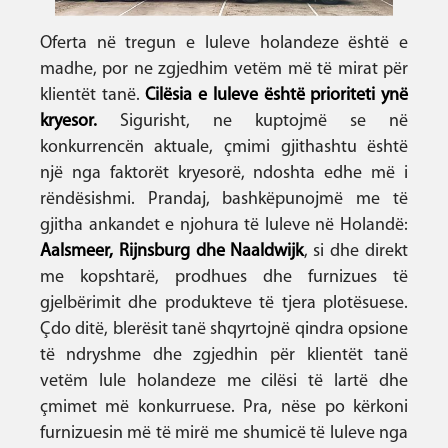
Oferta në tregun e luleve holandeze është e
madhe, por ne zgjedhim vetëm më të mirat për
klientët tanë.
Cilësia e luleve është prioriteti ynë
kryesor.
Sigurisht, ne kuptojmë se në
konkurrencën aktuale, çmimi gjithashtu është
një nga faktorët kryesorë, ndoshta edhe më i
rëndësishmi. Prandaj, bashkëpunojmë me të
gjitha ankandet e njohura të luleve në Holandë:
Aalsmeer, Rijnsburg dhe Naaldwijk
, si dhe direkt
me kopshtarë, prodhues dhe furnizues të
gjelbërimit dhe produkteve të tjera plotësuese.
Çdo ditë, blerësit tanë shqyrtojnë qindra opsione
të ndryshme dhe zgjedhin për klientët tanë
vetëm lule holandeze me cilësi të lartë dhe
çmimet më konkurruese. Pra, nëse po kërkoni
furnizuesin më të mirë me shumicë të luleve nga