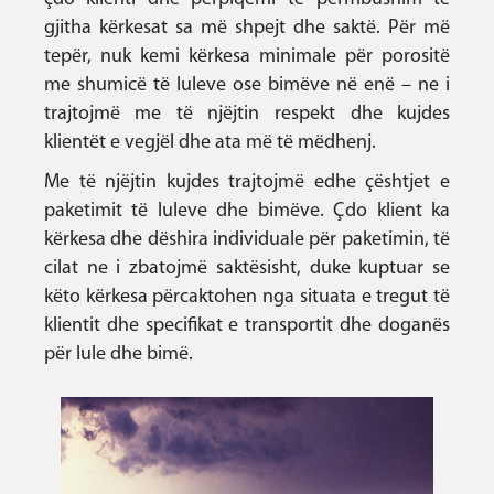
gjitha kërkesat sa më shpejt dhe saktë. Për më
tepër, nuk kemi kërkesa minimale për porositë
me shumicë të luleve ose bimëve në enë – ne i
trajtojmë me të njëjtin respekt dhe kujdes
klientët e vegjël dhe ata më të mëdhenj.
Me të njëjtin kujdes trajtojmë edhe çështjet e
paketimit të luleve dhe bimëve. Çdo klient ka
kërkesa dhe dëshira individuale për paketimin, të
cilat ne i zbatojmë saktësisht, duke kuptuar se
këto kërkesa përcaktohen nga situata e tregut të
klientit dhe specifikat e transportit dhe doganës
për lule dhe bimë.