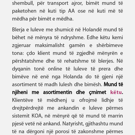
shembull, për transport ajror, bimët mund të
paketohen në kuti tip AA ose në kuti më të
mëdha për bimët e mëdha.
Blerja e luleve me shumicë në Holandë mund të
bëhet në mënyra të ndryshme. Edhe këtu kemi
zgjeruar maksimalisht gamën e shërbimeve
tona: çdo klient mund të zgjedhë mënyrën e
përshtatshme dhe të rehatshme të blerjes. Në
dyqanin tonë online të luleve të prera dhe
bimëve në enë nga Holanda do të gjeni një
asortiment të madh lulesh dhe bimësh.
Mund të
njiheni me asortimentin dhe çmimet
këtu
.
Klientëve të mëdhenj u ofrojmë lidhje të
drejtpërdrejtë me ankandin e luleve përmes
sistemit KOA, në mënyrë që të mund të marrin
pjesë vetë në ankand. Natyrisht, gjithashtu mund
të na dërgoni një porosi të zakonshme përmes