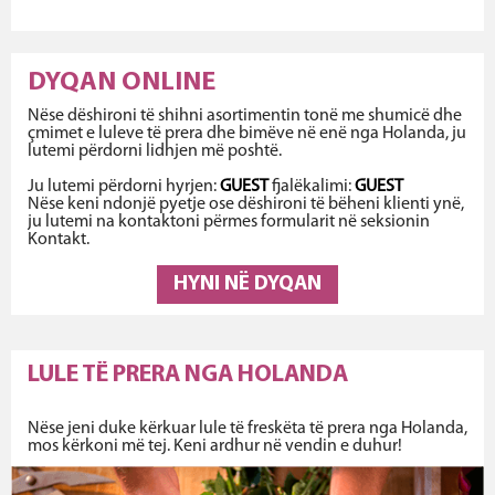
DYQAN ONLINE
Nëse dëshironi të shihni asortimentin tonë me shumicë dhe
çmimet e luleve të prera dhe bimëve në enë nga Holanda, ju
lutemi përdorni lidhjen më poshtë.
Ju lutemi përdorni hyrjen:
GUEST
fjalëkalimi:
GUEST
Nëse keni ndonjë pyetje ose dëshironi të bëheni klienti ynë,
ju lutemi na kontaktoni përmes formularit në seksionin
Kontakt.
HYNI NË DYQAN
LULE TË PRERA NGA HOLANDA
Nëse jeni duke kërkuar lule të freskëta të prera nga Holanda,
mos kërkoni më tej. Keni ardhur në vendin e duhur!