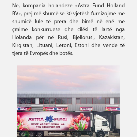
Ne, kompania holandeze «Astra Fund Holland
BV», prej më shumë se 30 vjetësh furnizojmë me
shumicë lule të prera dhe bimë në enë me
çmime konkurruese dhe cilësi të lartë nga
Holanda për në Rusi, Bjellorusi, Kazakistan,
Kirgistan, Lituani, Letoni, Estoni dhe vende të
tjera të Evropës dhe botës.