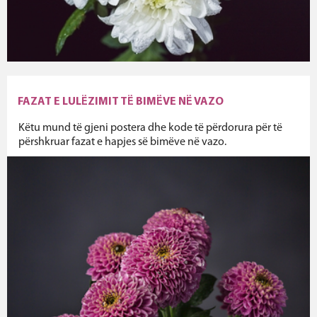
FAZAT E LULËZIMIT TË BIMËVE NË VAZO
Këtu mund të gjeni postera dhe kode të përdorura për të
përshkruar fazat e hapjes së bimëve në vazo.