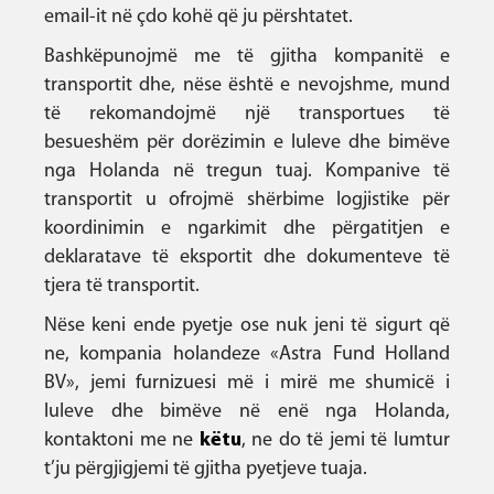
email-it në çdo kohë që ju përshtatet.
Bashkëpunojmë me të gjitha kompanitë e
transportit dhe, nëse është e nevojshme, mund
të rekomandojmë një transportues të
besueshëm për dorëzimin e luleve dhe bimëve
nga Holanda në tregun tuaj. Kompanive të
transportit u ofrojmë shërbime logjistike për
koordinimin e ngarkimit dhe përgatitjen e
deklaratave të eksportit dhe dokumenteve të
tjera të transportit.
Nëse keni ende pyetje ose nuk jeni të sigurt që
ne, kompania holandeze «Astra Fund Holland
BV», jemi furnizuesi më i mirë me shumicë i
luleve dhe bimëve në enë nga Holanda,
kontaktoni me ne
këtu
, ne do të jemi të lumtur
t’ju përgjigjemi të gjitha pyetjeve tuaja.