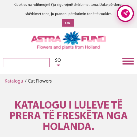
Cookies na ndihmojnë t'ju sigurojmë shërbimet tona. Duke përdorur
shërbimet tona, ju pranoni përdorimin tonë të cookies.
OK
SQ
Katalogu
/
Cut Flowers
KATALOGU I LULEVE TË
PRERA TË FRESKËTA NGA
HOLANDA.