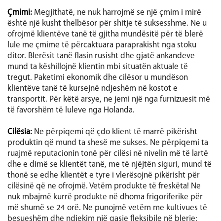
Çmimi:
Megjithatë, ne nuk harrojmë se një çmim i mirë
është një kusht thelbësor për shitje të suksesshme. Ne u
ofrojmë klientëve tanë të gjitha mundësitë për të blerë
lule me çmime të përcaktuara paraprakisht nga stoku
ditor. Blerësit tanë flasin rusisht dhe gjatë ankandeve
mund ta këshillojnë klientin mbi situatën aktuale të
tregut. Paketimi ekonomik dhe cilësor u mundëson
klientëve tanë të kursejnë ndjeshëm në kostot e
transportit. Për këtë arsye, ne jemi një nga furnizuesit më
të favorshëm të luleve nga Holanda.
Cilësia:
Ne përpiqemi që çdo klient të marrë pikërisht
produktin që mund ta shesë me sukses. Ne përpiqemi ta
ruajmë reputacionin tonë për cilësi në nivelin më të lartë
dhe e dimë se klientët tanë, me të njëjtën siguri, mund të
thonë se edhe klientët e tyre i vlerësojnë pikërisht për
cilësinë që ne ofrojmë. Vetëm produkte të freskëta! Ne
nuk mbajmë kurrë produkte në dhoma frigoriferike për
më shumë se 24 orë. Ne punojmë vetëm me kultivues të
besueshëm dhe ndjekim një qasje fleksibile në blerje: