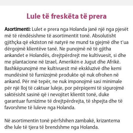
Lule të freskëta të prera
Asortimenti:
Lulet e prera nga Holanda janë një nga pjesët
më të rëndësishme të asortimentit tonë. Absolutisht
gjithçka që ekziston në natyrë ne mund ta gjejmë dhe t’ua
dërgojmë klientëve tanë. Ne punojmë në të gjitha
ankandet e Holandës, drejtpërdrejt me kultivuesit, si dhe
me plantacione në Izrael, Amerikën e Jugut dhe Afrikë.
Bashkëpunojmë me kultivuesit më ekskluzivë dhe kemi
mundësinë të furnizojmë produkte që nuk ofrohen në
ankand. Për më tepër, ne nuk imponojmë sasi minimale
për një lloj të caktuar luleje, por përpiqemi të sigurojmë
saktësisht sasinë që i nevojitet klientit tonë, duke
garantuar furnizime të drejtpërdrejta, të shpejta dhe të
favorshme të luleve nga Holanda.
Në asortimentin tonë përfshihen zambakë, krizantema
dhe lule të tjera të brendshme nga Holanda.