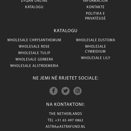
DYQAN ONLINE
INFORMACION
KATALOGU
KONTAKTE
POLITIKA E
PRIVATËSISË
KATALOGU
WHOLESALE CHRYSANTHEMUM
WHOLESALE EUSTOMA
WHOLESALE ROSE
WHOLESALE
CYMBIDIUM
WHOLESALE TULIP
WHOLESALE LILY
WHOLESALE GERBERA
WHOLESALE ALSTROEMERIA
NE JEMI NË RRJETET SOCIALE:
NA KONTAKTONI:
THE NETHERLANDS
TEL
+31 65 497 0862
ASTRA@ASTRAFUND.NL