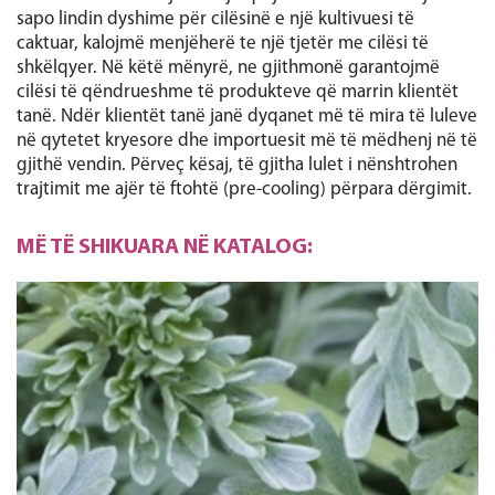
sapo lindin dyshime për cilësinë e një kultivuesi të
caktuar, kalojmë menjëherë te një tjetër me cilësi të
shkëlqyer. Në këtë mënyrë, ne gjithmonë garantojmë
cilësi të qëndrueshme të produkteve që marrin klientët
tanë. Ndër klientët tanë janë dyqanet më të mira të luleve
në qytetet kryesore dhe importuesit më të mëdhenj në të
gjithë vendin. Përveç kësaj, të gjitha lulet i nënshtrohen
trajtimit me ajër të ftohtë (pre-cooling) përpara dërgimit.
MË TË SHIKUARA NË KATALOG: