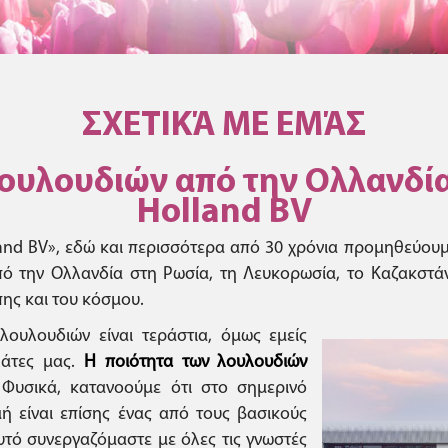
ΣΧΕΤΙΚΆ ΜΕ ΕΜΆΣ
υλουδιών από την Ολλανδία
Holland BV
lland BV», εδώ και περισσότερα από 30 χρόνια προμηθεύου
 την Ολλανδία στη Ρωσία, τη Λευκορωσία, το Καζακστάν, τ
ης και του κόσμου.
υλουδιών είναι τεράστια, όμως εμείς
λάτες μας.
Η ποιότητα των λουλουδιών
Φυσικά, κατανοούμε ότι στο σημερινό
μή είναι επίσης ένας από τους βασικούς
αυτό συνεργαζόμαστε με όλες τις γνωστές