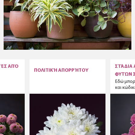
ΡΈΣ ΑΠΌ
ΣΤΆΔΙΑ
ΠΟΛΙΤΙΚΉ ΑΠΟΡΡΉΤΟΥ
ΦΥΤΏΝ Σ
Εδώ μπορε
και κώδικ
χρησιμοπο
περιγραφ
ανοίγματ
γλάστρες