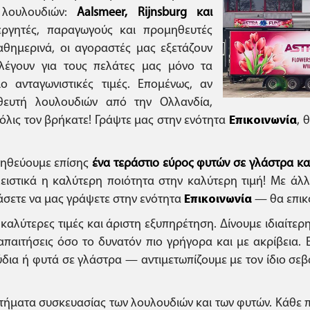
 λουλουδιών:
Aalsmeer, Rijnsburg και
εργητές, παραγωγούς και προμηθευτές
θημερινά, οι αγοραστές μας εξετάζουν
ιλέγουν για τους πελάτες μας μόνο τα
ο ανταγωνιστικές τιμές. Επομένως, αν
θευτή λουλουδιών από την Ολλανδία,
όλις τον βρήκατε! Γράψτε μας στην ενότητα
Επικοινωνία
, 
μηθεύουμε επίσης
ένα τεράστιο εύρος φυτών σε γλάστρα κ
λειστικά η καλύτερη ποιότητα στην καλύτερη τιμή! Με άλ
άσετε να μας γράψετε στην ενότητα
Επικοινωνία
— θα επικο
 καλύτερες τιμές και άριστη εξυπηρέτηση. Δίνουμε ιδιαίτε
παιτήσεις όσο το δυνατόν πιο γρήγορα και με ακρίβεια. 
δια ή φυτά σε γλάστρα — αντιμετωπίζουμε με τον ίδιο σε
τήματα συσκευασίας των λουλουδιών και των φυτών. Κάθε πε