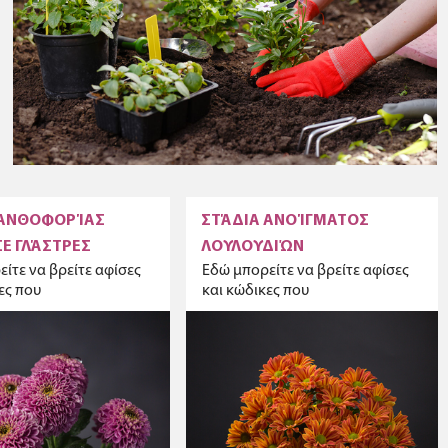
 ΑΝΘΟΦΟΡΊΑΣ
ΣΤΆΔΙΑ ΑΝΟΊΓΜΑΤΟΣ
Ε ΓΛΆΣΤΡΕΣ
ΛΟΥΛΟΥΔΙΏΝ
ίτε να βρείτε αφίσες
Εδώ μπορείτε να βρείτε αφίσες
ες που
και κώδικες που
ιούνται για την
χρησιμοποιούνται για την
ή των σταδίων
περιγραφή των σταδίων
ος των φυτών σε
ανοίγματος των λουλουδιών
.