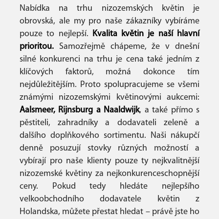
Nabídka na trhu nizozemských květin je
obrovská, ale my pro naše zákazníky vybíráme
pouze to nejlepší.
Kvalita květin je naší hlavní
prioritou.
Samozřejmě chápeme, že v dnešní
silné konkurenci na trhu je cena také jedním z
klíčových faktorů, možná dokonce tím
nejdůležitějším. Proto spolupracujeme se všemi
známými nizozemskými květinovými aukcemi:
Aalsmeer, Rijnsburg a Naaldwijk
, a také přímo s
pěstiteli, zahradníky a dodavateli zeleně a
dalšího doplňkového sortimentu. Naši nákupčí
denně posuzují stovky různých možností a
vybírají pro naše klienty pouze ty nejkvalitnější
nizozemské květiny za nejkonkurenceschopnější
ceny. Pokud tedy hledáte nejlepšího
velkoobchodního dodavatele květin z
Holandska, můžete přestat hledat – právě jste ho