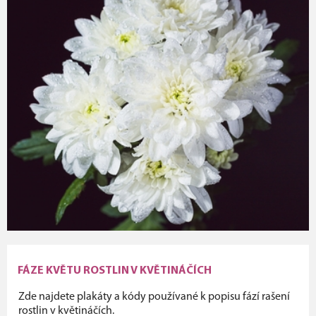
FÁZE KVĚTU ROSTLIN V KVĚTINÁČÍCH
Zde najdete plakáty a kódy používané k popisu fází rašení
rostlin v květináčích.