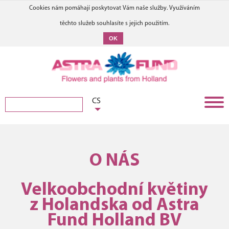
Cookies nám pomáhají poskytovat Vám naše služby. Využíváním
těchto služeb souhlasíte s jejich použitím.
OK
CS
O NÁS
Velkoobchodní květiny
z Holandska od Astra
Fund Holland BV