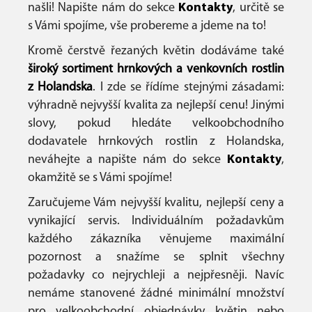
našli! Napište nám do sekce
Kontakty
, určitě se
s Vámi spojíme, vše probereme a jdeme na to!
Kromě čerstvě řezaných květin dodáváme také
široký sortiment hrnkových a venkovních rostlin
z Holandska
. I zde se řídíme stejnými zásadami:
výhradně nejvyšší kvalita za nejlepší cenu! Jinými
slovy, pokud hledáte velkoobchodního
dodavatele hrnkových rostlin z Holandska,
neváhejte a napište nám do sekce
Kontakty
,
okamžitě se s Vámi spojíme!
Zaručujeme Vám nejvyšší kvalitu, nejlepší ceny a
vynikající servis. Individuálním požadavkům
každého zákazníka věnujeme maximální
pozornost a snažíme se splnit všechny
požadavky co nejrychleji a nejpřesněji. Navíc
nemáme stanovené žádné minimální množství
pro velkoobchodní objednávky květin nebo