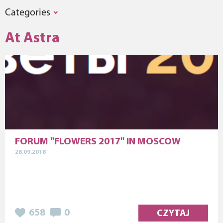
Categories
At Astra
FORUM "FLOWERS 2017" IN MOSCOW
28.09.2018
658
0
CZYTAJ