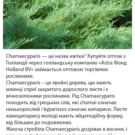
Chamaecyparis — це назва квітки" Купуйте оптом з
Голландії
через голландську компанію «Astra Фонд
Holland BV» займається оптовою торгівлею
рослинами.
Chamaecyparis – це хвойні дерева, що мають
млинці спреї закритого дорослого листя і є
вічнозеленими рослинами. Рід Chamaecyparis
походить від грецьких слів, які chamai означає
низькорослий і kyparissos означає кипариси. Листя
хамеципарису молоді мають яйцеподібну форму,
від більших до подовжених.
Жіноча стробіла Chamaecyparis дозріває в восени, і