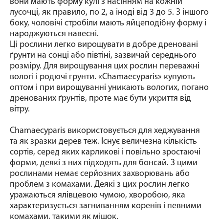
вони мають форму кулі з насінням на кожній
лусочці, як правило, по 2, а іноді від 3 до 5. З іншого
боку, чоловічі стробіли мають яйцеподібну форму і
народжуються навесні.
Ці рослини легко вирощувати в добре дреновані
ґрунти на сонці або півтіні, зазвичай середнього
розміру. Для вирощування цих рослин переважні
вологі і родючі грунти. «Chamaecyparis» купують
оптом і при вирощуванні уникають вологих, погано
дренованих ґрунтів, проте має бути укриття від
вітру.
Chamaecyparis використовується для хеджування
та як зразки дерев теж. Існує величезна кількість
сортів, серед яких карликові і повільно зростаючі
форми, деякі з них підходять для бонсай. З цими
рослинами немає серйозних захворювань або
проблем з комахами. Деякі з цих рослин легко
уражаються ялівцевою чумою, хворобою, яка
характеризується загниванням коренів і певними
комахами, такими як мішок.