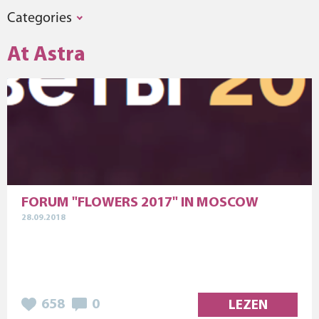
Categories
At Astra
FORUM "FLOWERS 2017" IN MOSCOW
28.09.2018
658
0
LEZEN