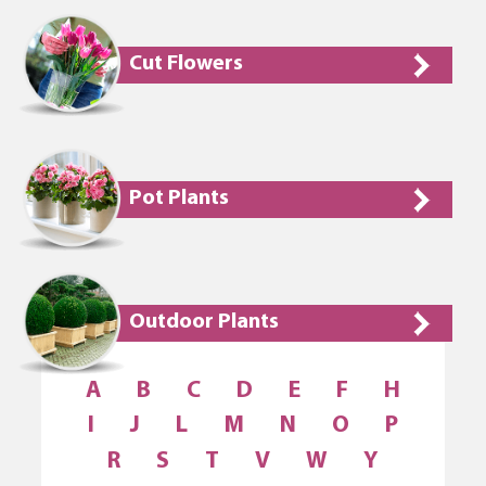
Cut Flowers
Pot Plants
Outdoor Plants
A
B
C
D
E
F
H
I
J
L
M
N
O
P
R
S
T
V
W
Y