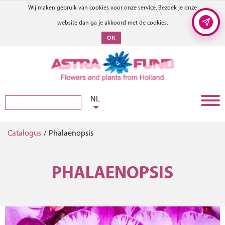
Wij maken gebruik van cookies voor onze service. Bezoek je onze
website dan ga je akkoord met de cookies.
OK
NL
Catalogus
/
Phalaenopsis
PHALAENOPSIS