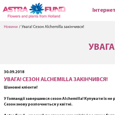
Інтерне
Новини
/
Увага! Сезон Alchemilla закінчився!
УВАГА
30.09.2018
УВАГА! СЕЗОН ALCHEMILLA ЗАКІНЧИВСЯ!
Шановні клієнти!
У Голландії завершився сезон Alchemilla! Купувати їх не
Сезон знову розпочнеться у квітні.