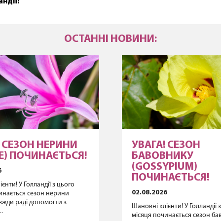
андії!
ОСТАННІ НОВИНИ:
! СЕЗОН НЕРИНИ
УВАГА! СЕЗОН
NE) ПОЧИНАЄТЬСЯ!
БАВОВНИКУ
(GOSSYPIUM)
6
ПОЧИНАЄТЬСЯ!
єнти! У Голландії з цього
02.08.2026
инається сезон нерини
авжди раді допомогти з
Шановні клієнти! У Голландії 
.
місяця починається сезон б