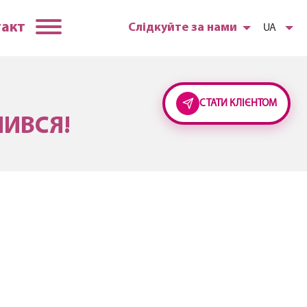
такт
Слідкуйте за нами
UA
СТАТИ КЛІЄНТОМ
ЧИВСЯ!