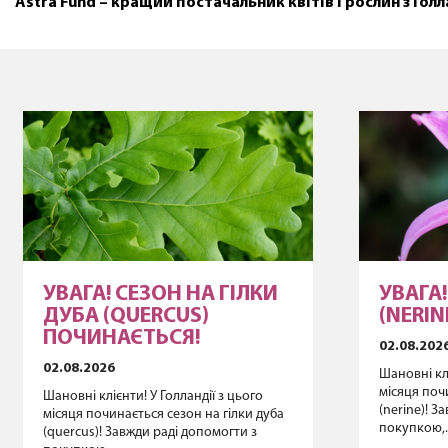
Astra Fund – кращий постачальник квітів і рослин з Голл
УВАГА! СЕЗОН НА ГІЛКИ
УВАГА
ДУБА (QUERCUS)
(NERI
ПОЧИНАЄТЬСЯ!
02.08.202
02.08.2026
Шановні клі
місяця поч
Шановні клієнти! У Голландії з цього
(nerine)! З
місяця починається сезон на гілки дуба
покупкою,..
(quercus)! Завжди раді допомогти з