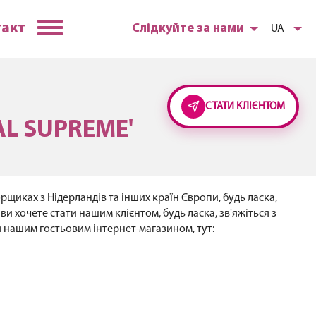
такт
Слідкуйте за нами
UA
СТАТИ КЛІЄНТОМ
L SUPREME'
рщиках з Нідерландів та інших країн Європи, будь ласка,
и хочете стати нашим клієнтом, будь ласка, зв'яжіться з
я нашим гостьовим інтернет-магазином, тут: