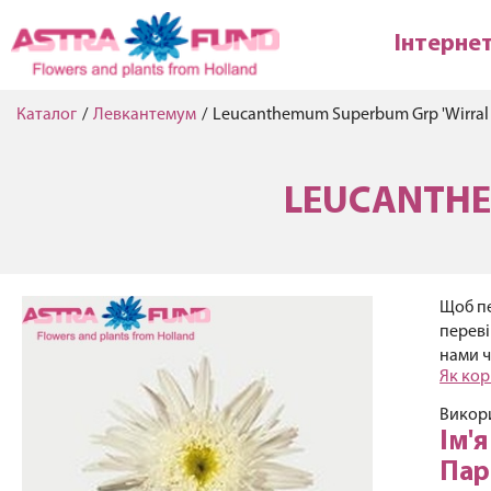
Інтерне
Каталог
/
Левкантемум
/
Leucanthemum Superbum Grp 'Wirral
LEUCANTHE
Щоб пе
переві
нами ч
Як кор
Викори
Ім'
Пар