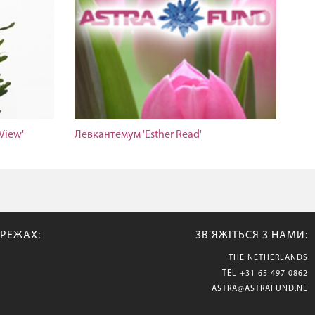
View'
Левкантемум 'Esther Read'
РЕЖАХ:
ЗВ'ЯЖІТЬСЯ З НАМИ:
THE NETHERLANDS
TEL
+31 65 497 0862
ASTRA@ASTRAFUND.NL