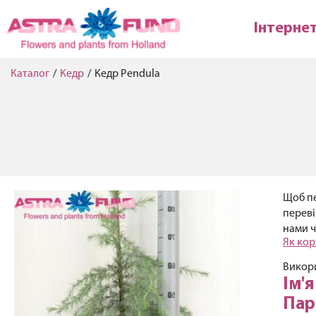
Інтерне
Каталог
/
Кедр
/
Кедр Pendula
Щоб пе
переві
нами ч
Як кор
Викори
Ім'
Пар