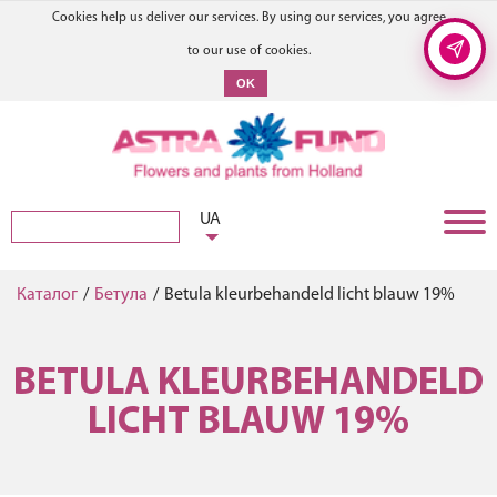
Cookies help us deliver our services. By using our services, you agree
to our use of cookies.
OK
UA
Каталог
/
Бетула
/
Betula kleurbehandeld licht blauw 19%
BETULA KLEURBEHANDELD
LICHT BLAUW 19%