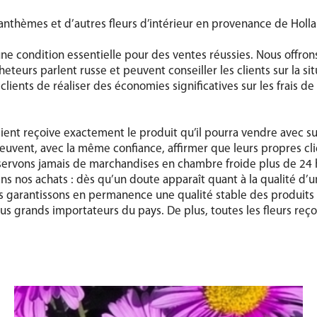
santhèmes et d’autres fleurs d’intérieur en provenance de Holl
 condition essentielle pour des ventes réussies. Nous offrons à
acheteurs parlent russe et peuvent conseiller les clients sur la
ents de réaliser des économies significatives sur les frais de 
nt reçoive exactement le produit qu’il pourra vendre avec su
peuvent, avec la même confiance, affirmer que leurs propres cl
nservons jamais de marchandises en chambre froide plus de 24 
ans nos achats : dès qu’un doute apparaît quant à la qualité 
us garantissons en permanence une qualité stable des produits li
plus grands importateurs du pays. De plus, toutes les fleurs reç