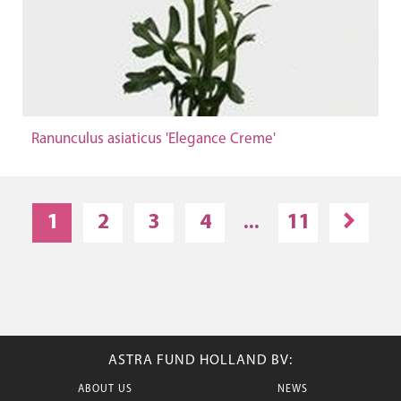
Ranunculus asiaticus 'Elegance Creme'
1
2
3
4
...
11
ASTRA FUND HOLLAND BV:
ABOUT US
NEWS