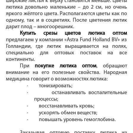
широкие листья к верху становятся меньше. Цветы
лютика довольно маленькие – до 2 см, но очень
яркого жёлтого цвета. Располагаются цветы как по
одному, так и в соцветиях. После цветения лютик
дарит плод – многоорешник.
Купить срезы цветов лютика оптом
предлагаем у компании «Astra Fund Holland BV» из
Голландии, где лютик выращивается на полях,
специально для оптовых поставок на все
континенты.
При
покупке лютика оптом
, обращают
внимание на его полезные свойства. Народная
медицина говорит о возможностях лютика:
·
тонизировать;
·
останавливать воспалительные
процессы;
·
восстанавливать кровь;
·
ускорять обмен веществ;
·
повышать уровень гемоглобина.
Заказывая оптовую поставку лютика из