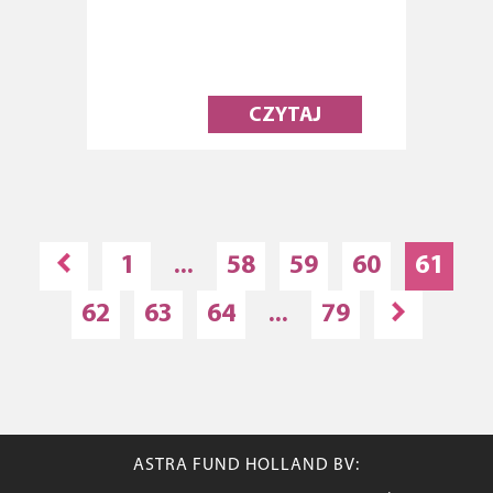
CZYTAJ
1
...
58
59
60
61
62
63
64
...
79
ASTRA FUND HOLLAND BV: