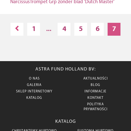
NarcissusTrompet Grp zonder blad 'Dutch Master'
1
...
4
5
6
7
ASTRA FUND HOLLAND BV:
O NAS
AKTUALNOŚCI
GALERIA
BLOG
SKLEP INTERNETOWY
INFORMACJE
KATALOG
KONTAKT
POLITYKA
PRYWATNOŚCI
KATALOG