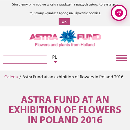
Stosujemy pliki cookie w celu świadczenia naszych usług. Korzystając z
tej strony wyrażasz zgodę na używanie cookies.
OK
PL
Galeria
/
Astra Fund at an exhibition of flowers in Poland 2016
ASTRA FUND AT AN
EXHIBITION OF FLOWERS
IN POLAND 2016