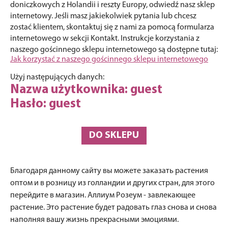
doniczkowych z Holandii i reszty Europy, odwiedź nasz sklep
internetowy. Jeśli masz jakiekolwiek pytania lub chcesz
zostać klientem, skontaktuj się z nami za pomocą formularza
internetowego w sekcji Kontakt. Instrukcje korzystania z
naszego gościnnego sklepu internetowego są dostępne tutaj:
Jak korzystać z naszego gościnnego sklepu internetowego
Użyj następujących danych:
Nazwa użytkownika: guest
Hasło: guest
DO SKLEPU
Благодаря данному сайту вы можете заказать растения
оптом и в розницу из голландии и других стран, для этого
перейдите в магазин. Аллиум Розеум - завлекающее
растение. Это растение будет радовать глаз снова и снова
наполняя вашу жизнь прекрасными эмоциями.