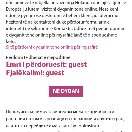
dhe bimëve të mbjella në vazo nga Holanda dhe pjesa tjetër e
Evropës, ju lutemi vizitoni dyqanin tonë online. Nëse keni
ndonjë pyetje ose dëshironi të bëheni klient, ju lutemi mos
hezitoni të na kontaktoni duke përdorur formularin e
internetit në seksionin e Kontaktit. Udhëzimet për përdorimin
e dyqanit tonë online për mysafirë janë të disponueshme
këtu:
Si të përdorni dyqanin tonë online për mysafirë
Përdorni të dhënat e mëposhtme:
Emri i përdoruesit: guest
Fjalëkalimi: guest
NË DYQAN
Пользуясь нашим магазином вы можете приобрести
растения оптом и в розницу из голландии и других стран,
для этого перейдите в магазин. Туя Holmstrup -