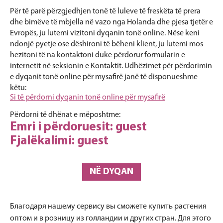
Për të parë përzgjedhjen tonë të luleve të freskëta të prera
dhe bimëve të mbjella në vazo nga Holanda dhe pjesa tjetër e
Evropës, ju lutemi vizitoni dyqanin tonë online. Nëse keni
ndonjë pyetje ose dëshironi të bëheni klient, ju lutemi mos
hezitoni të na kontaktoni duke përdorur formularin e
internetit në seksionin e Kontaktit. Udhëzimet për përdorimin
e dyqanit tonë online për mysafirë janë të disponueshme
këtu:
Si të përdorni dyqanin tonë online për mysafirë
Përdorni të dhënat e mëposhtme:
Emri i përdoruesit: guest
Fjalëkalimi: guest
NË DYQAN
Благодаря нашему сервису вы сможете купить растения
оптом и в розницу из голландии и других стран. Для этого