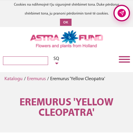
Cookies na ndihmojnë t'ju sigurojmë shërbimet tona. Duke përdorur
shërbimet tona, ju pranoni përdorimin tonë të cookies.
OK
SQ
Katalogu
/
Eremurus
/
Eremurus 'Yellow Cleopatra'
EREMURUS 'YELLOW
CLEOPATRA'