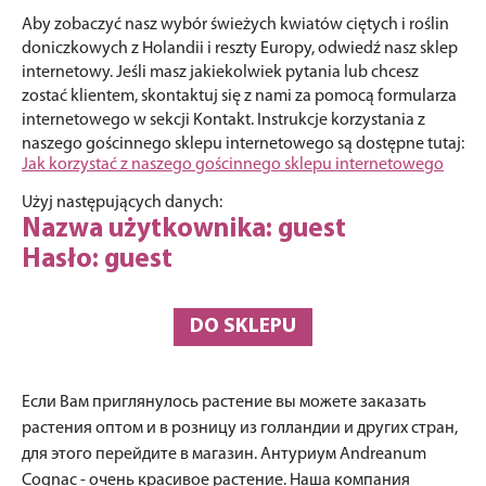
Aby zobaczyć nasz wybór świeżych kwiatów ciętych i roślin
doniczkowych z Holandii i reszty Europy, odwiedź nasz sklep
internetowy. Jeśli masz jakiekolwiek pytania lub chcesz
zostać klientem, skontaktuj się z nami za pomocą formularza
internetowego w sekcji Kontakt. Instrukcje korzystania z
naszego gościnnego sklepu internetowego są dostępne tutaj:
Jak korzystać z naszego gościnnego sklepu internetowego
Użyj następujących danych:
Nazwa użytkownika: guest
Hasło: guest
DO SKLEPU
Если Вам приглянулось растение вы можете заказать
растения оптом и в розницу из голландии и других стран,
для этого перейдите в магазин. Антуриум Andreanum
Cognac - очень красивое растение. Наша компания