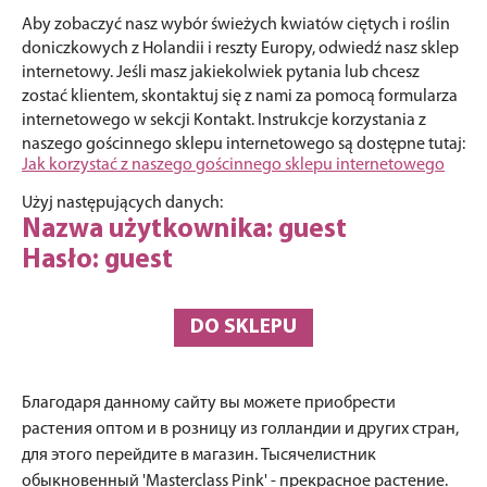
Aby zobaczyć nasz wybór świeżych kwiatów ciętych i roślin
doniczkowych z Holandii i reszty Europy, odwiedź nasz sklep
internetowy. Jeśli masz jakiekolwiek pytania lub chcesz
zostać klientem, skontaktuj się z nami za pomocą formularza
internetowego w sekcji Kontakt. Instrukcje korzystania z
naszego gościnnego sklepu internetowego są dostępne tutaj:
Jak korzystać z naszego gościnnego sklepu internetowego
Użyj następujących danych:
Nazwa użytkownika: guest
Hasło: guest
DO SKLEPU
Благодаря данному сайту вы можете приобрести
растения оптом и в розницу из голландии и других стран,
для этого перейдите в магазин. Тысячелистник
обыкновенный 'Masterclass Pink' - прекрасное растение.