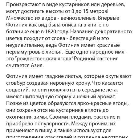
Произрастают в виде кустарников или деревьев, 
могут достигать высоты от 3 до 15 метров! 
Множество их видов - вечнозеленые. Впервые 
Фотиния как вид была описана в книге по 
ботанике еще в 1820 году. Название декоративного 
цветка походит от слова - блестящий и это 
неудивительно, ведь Фотиния имеет красивые 
перламутровые листья.  Еще одно народное имя - 
это “рождественская ягода” Родиной растения 
считается Азия. 
Фотиния имеет гладкие листья, которые окутывают 
стовбур создавая неровную крону. Что касается 
соцветий, то они появляются в середине лета, 
имеют щитовидную форму и нежный аромат. 
Позже из цветов образуются ярко-красные ягоды, 
они сохраняются на кустарнике вплоть до 
окончания зимы. Своими плодами, растение и 
приобрело популярности. Между прочим, их 
применяют в пищу, а также используют для 
приготовления красителей и создания некоторых 