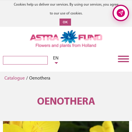
Cookies help us deliver our services. By using our services, you agree
to our use of cookies.
OK
EN
Catalogue
/
Oenothera
OENOTHERA