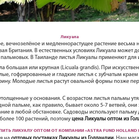
Ликуала
е, вечнозелёное и медленнорастущее растение весьма н
вая Британия. В естественных условиях Ликуала может до
пальмовых. В Таиланде листья Ликуалы применяют для
ла большая или крупная (Licuala grandis). При искусстве
лые, гофрированные и гладкие листья с зубчатым краем 
рину. Молодые листья растут овальной формы позже пере
толщенные у основания. С возрастом листья пальмы утяж
дной пальме, как правило, бывает около 5-7 ветвей, они
мание в любой обстановке. Садоводы используют пальму
более 100 растений, поэтому 
цена Ликуалы оптом из Гол
ПИТЬ ЛИКУАЛУ ОПТОМ ОТ КОМПАНИИ «ASTRA FUND HOLLAND 
я на 
оптовых поставках Ликуалы из Голландии. 
Наш мага