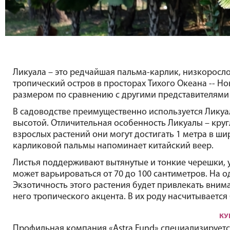
Ликуала – это редчайшая пальма-карлик, низкоросло
тропический остров в просторах Тихого Океана -- Но
размером по сравнению с другими представителями 
В садоводстве преимущественно используется 
Ликуа
высотой. Отличительная особенность Ликуалы – круг
взрослых растений они могут достигать 1 метра в ши
карликовой пальмы напоминает китайский веер. 
Листья поддерживают вытянутые и тонкие черешки, у
может варьироваться от 70 до 100 сантиметров. На о
Экзотичность этого растения будет привлекать вни
него тропического акцента. 
В их роду насчитывается 
КУ
Профильная компания «Astra Fund» специализируетс