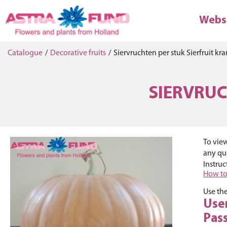
Webs
Catalogue
/
Decorative fruits
/
Siervruchten per stuk Sierfruit kr
SIERVRUC
To view
any que
Instruc
How to
Use the
Use
Pas