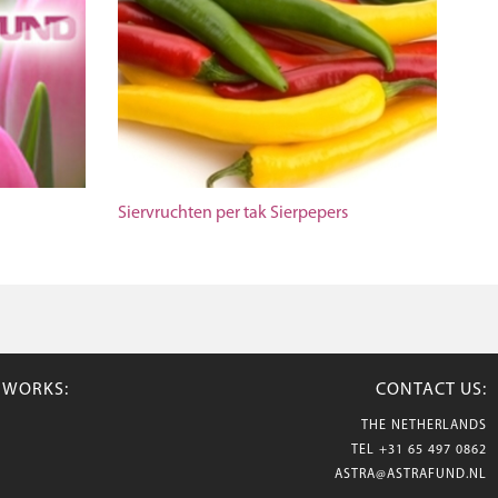
Siervruchten per tak Sierpepers
TWORKS:
CONTACT US:
THE NETHERLANDS
TEL
+31 65 497 0862
ASTRA@ASTRAFUND.NL