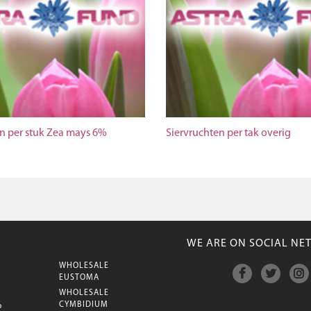
n per stuk Zea mays 6%
Siervruchten per tak overig
WE ARE ON SOCIAL NE
WHOLESALE
M
EUSTOMA
WHOLESALE
CYMBIDIUM
P