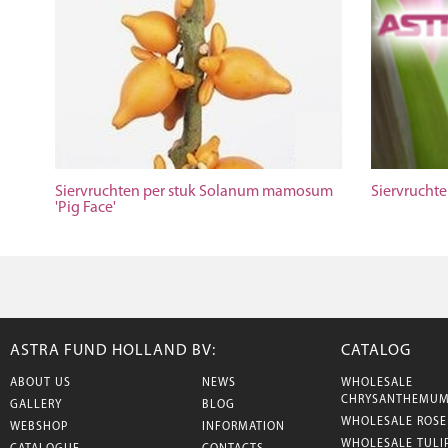
Siervruchten per stuk Solanum mamosum
Siervruchte
'Pig Face'
ASTRA FUND HOLLAND BV:
CATALOG
ABOUT US
NEWS
WHOLESALE
CHRYSANTHEMU
GALLERY
BLOG
WHOLESALE ROSE
WEBSHOP
INFORMATION
WHOLESALE TULI