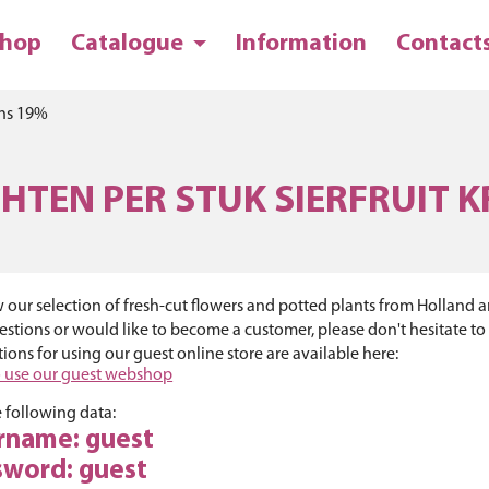
hop
Catalogue
Information
Contact
ans 19%
HTEN PER STUK SIERFRUIT 
 our selection of fresh-cut flowers and potted plants from Holland and
stions or would like to become a customer, please don't hesitate to
tions for using our guest online store are available here:
 use our guest webshop
 following data:
rname: guest
sword: guest