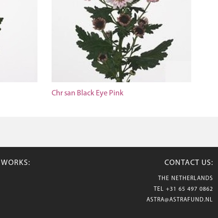
Chr san Black Eye Pink
TWORKS:
CONTACT US:
THE NETHERLANDS
TEL
+31 65 497 0862
ASTRA@ASTRAFUND.NL