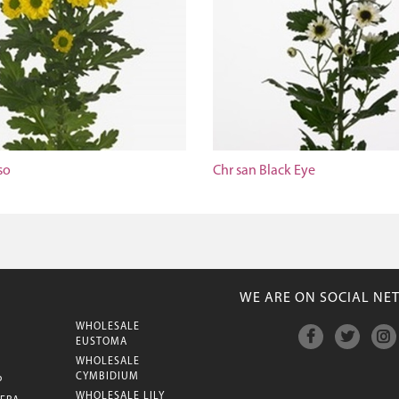
so
Chr san Black Eye
WE ARE ON SOCIAL NE
WHOLESALE
M
EUSTOMA
WHOLESALE
CYMBIDIUM
P
WHOLESALE LILY