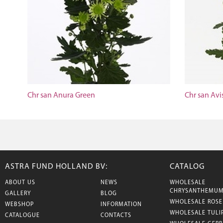
Chr san Anura Green
Chr san Avi
ASTRA FUND HOLLAND BV:
CATALOG
ABOUT US
NEWS
WHOLESALE
CHRYSANTHEMU
GALLERY
BLOG
WHOLESALE ROSE
WEBSHOP
INFORMATION
WHOLESALE TULI
CATALOGUE
CONTACTS