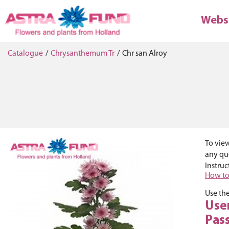
Webs
Catalogue
/
Chrysanthemum Tr
/
Chr san Alroy
To view
any que
Instruc
How to
Use the
Use
Pas