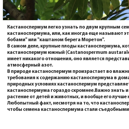
Кастаноспермум легко узнать по двум крупным се
кастаноспермума, или, как иногда еще называют э
бобами" или "каштаном берега Моретон".
В самом деле, крупные плоды кастаноспермума, ко
кастаноспермум южный (Castanospermum austarale
имеет никакого отношения, оно является предста
атмосферный азот.
В природе кастаноспермум произрастает во влажн
требования к содержанию кастаноспермума в домашн
природных условиях кастаноспермум представляет 
кастаноспермума гораздо скромнее.Важно знать и
растение от детей и животных, и вообще его лучше 
Любопытный факт, несмотря на то, что кастаноспер
чтобы семена кастаноспермума стали съедобными,