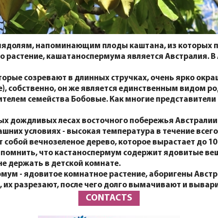
мядолям, напоминающим плоды каштана, из которых п
то растение, кашатаноспермума является Австралия.
торые созревают в длинных стручках, очень ярко окр
), собственно, он же является единственным видом р
вителем семейства Бобовые. Как многие представител
ых дождливых лесах восточного побережья Австралии
их условиях - высокая температура в течение всего 
собой вечнозеленое дерево, которое вырастает до 10
 помнить, что кастаноспермум содержит ядовитые вещ
не держать в детской комнате.
мум - ядовитое комнатное растение, аборигены Австр
 их разрезают, после чего долго вымачивают и вывар
CONTACTS