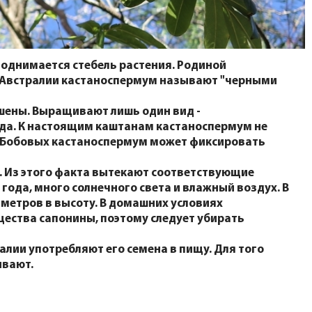
однимается стебель растения. Родиной
 В Австралии кастаноспермум называют "черными
ашены. Выращивают лишь один вид -
ода. К настоящим каштанам кастаноспермум не
и Бобовых кастаноспермум может фиксировать
. Из этого факта вытекают соответствующие
года, много солнечного света и влажный воздух. В
 метров в высоту. В домашних условиях
ества сапонины, поэтому следует убирать
алии употребляют его семена в пищу. Для того
ивают.