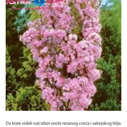
Da biste videli naš izbor sveže rezanog cveća i saksijskog bilja