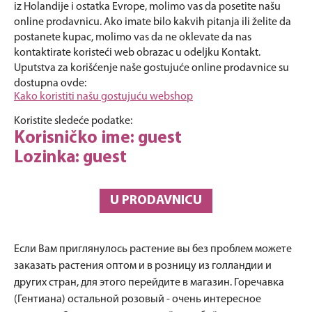
iz Holandije i ostatka Evrope, molimo vas da posetite našu
online prodavnicu. Ako imate bilo kakvih pitanja ili želite da
postanete kupac, molimo vas da ne oklevate da nas
kontaktirate koristeći web obrazac u odeljku Kontakt.
Uputstva za korišćenje naše gostujuće online prodavnice su
dostupna ovde:
Kako koristiti našu gostujuću webshop
Koristite sledeće podatke:
Korisničko ime: guest
Lozinka: guest
U PRODAVNICU
Если Вам приглянулось растение вы без проблем можете
заказать растения оптом и в розницу из голландии и
других стран, для этого перейдите в магазин. Горечавка
(Гентиана) остальной розовый - очень интересное