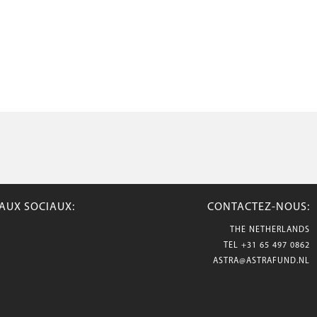
AUX SOCIAUX:
CONTACTEZ-NOUS:
THE NETHERLANDS
TEL
+31 65 497 0862
ASTRA@ASTRAFUND.NL