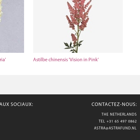
ia'
Astilbe chinensis 'Vision in Pink'
AUX SOCIAUX:
CONTACTEZ-NOUS:
THE NETHERLANDS
TEL
+31 65 497 0862
ASTRA@ASTRAFUND.NL