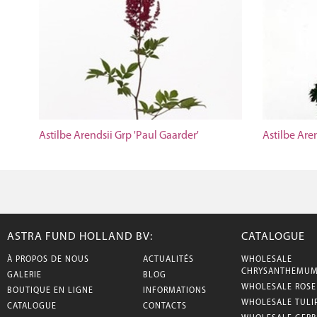
Astilbe Arendsii Grp 'Paul Gaarder'
Astilbe Aren
ASTRA FUND HOLLAND BV:
CATALOGUE
À PROPOS DE NOUS
ACTUALITÉS
WHOLESALE
CHRYSANTHEMU
GALERIE
BLOG
WHOLESALE ROSE
BOUTIQUE EN LIGNE
INFORMATIONS
WHOLESALE TULI
CATALOGUE
CONTACTS