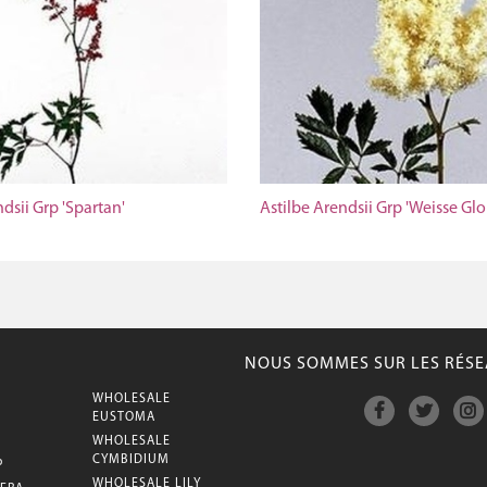
dsii Grp 'Spartan'
Astilbe Arendsii Grp 'Weisse Glor
NOUS SOMMES SUR LES RÉSE
WHOLESALE
M
EUSTOMA
WHOLESALE
CYMBIDIUM
P
WHOLESALE LILY