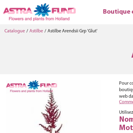
Boutique 
Catalogue
/
Astilbe
/
Astilbe Arendsii Grp 'Glut'
Pour co
boutiqu
web dan
Commen
Utilise
Nom 
Mot