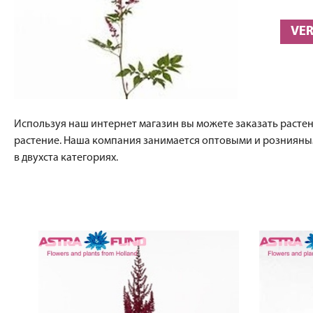
VER
Используя наш интернет магазин вы можете заказать растения
растение. Наша компания занимается оптовыми и рознияным
в двухста категориях.