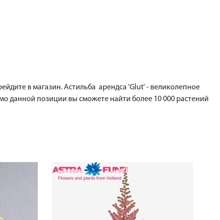
ейдите в магазин. Астильба арендса 'Glut' - великолепное
мо данной позиции вы сможете найти более 10 000 растений