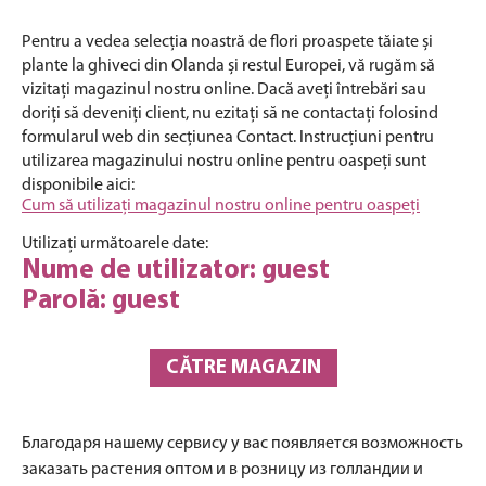
Pentru a vedea selecția noastră de flori proaspete tăiate și
plante la ghiveci din Olanda și restul Europei, vă rugăm să
vizitați magazinul nostru online. Dacă aveți întrebări sau
doriți să deveniți client, nu ezitați să ne contactați folosind
formularul web din secțiunea Contact. Instrucțiuni pentru
utilizarea magazinului nostru online pentru oaspeți sunt
disponibile aici:
Cum să utilizați magazinul nostru online pentru oaspeți
Utilizați următoarele date:
Nume de utilizator: guest
Parolă: guest
CĂTRE MAGAZIN
Благодаря нашему сервису у вас появляется возможность
заказать растения оптом и в розницу из голландии и