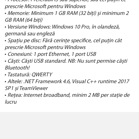
prescrie Microsoft pentru Windows
•
Memorie: Minimum 1 GB RAM (32 biți) și minimum 2
GB RAM (64 biți)
•
Versiune Windows: Windows 10 Pro, în olandeză,
germană sau engleză
•
Spațiu pe disc: Fără cerințe specifice, cel puțin cât
prescrie Microsoft pentru Windows
•
Conexiuni: 1 port Ethernet, 1 port USB
•
Căști: Căști USB standard. NB: Nu sunt permise căști
Bluetooth!
•
Tastatură: QWERTY
•
Altele: .NET Framework 4.6, Visual C++ runtime 2017
SP1 și TeamViewer
•
Rețea: Internet broadband, minim 2 MB per stație de
lucru