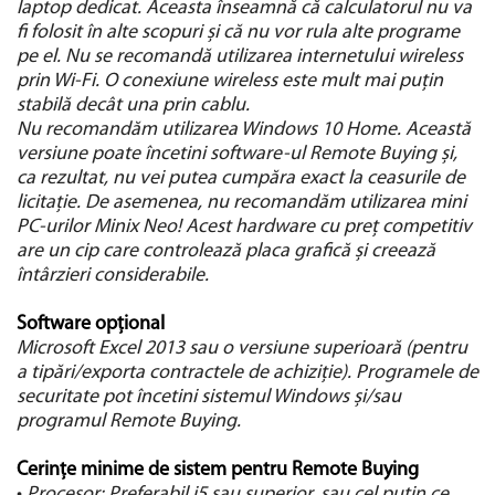
laptop dedicat. Aceasta înseamnă că calculatorul nu va
fi folosit în alte scopuri și că nu vor rula alte programe
pe el. Nu se recomandă utilizarea internetului wireless
prin Wi-Fi. O conexiune wireless este mult mai puțin
stabilă decât una prin cablu.
Nu recomandăm utilizarea Windows 10 Home. Această
versiune poate încetini software-ul Remote Buying și,
ca rezultat, nu vei putea cumpăra exact la ceasurile de
licitație. De asemenea, nu recomandăm utilizarea mini
PC-urilor Minix Neo! Acest hardware cu preț competitiv
are un cip care controlează placa grafică și creează
întârzieri considerabile.
Software opțional
Microsoft Excel 2013 sau o versiune superioară (pentru
a tipări/exporta contractele de achiziție). Programele de
securitate pot încetini sistemul Windows și/sau
programul Remote Buying.
Cerințe minime de sistem pentru Remote Buying
•
Procesor: Preferabil i5 sau superior, sau cel puțin ce