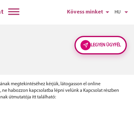
at
Kövess minket
HU
LEGYEN ÜGYFÉL
ékának megtekintéséhez kérjük, látogasson el online
k, ne habozzon kapcsolatba lépni velünk a Kapcsolat részben
ak útmutatója itt található: