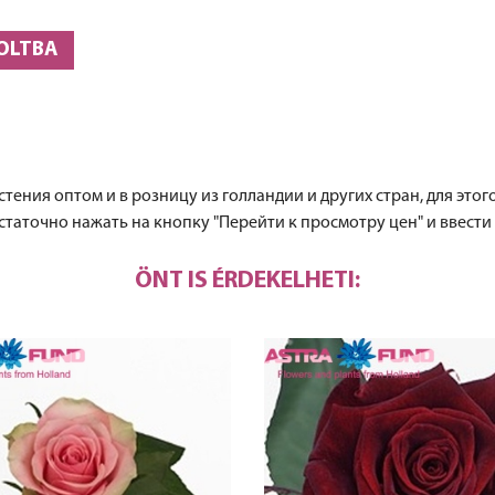
OLTBA
тения оптом и в розницу из голландии и других стран, для этого
статочно нажать на кнопку "Перейти к просмотру цен" и ввести
ÖNT IS ÉRDEKELHETI: