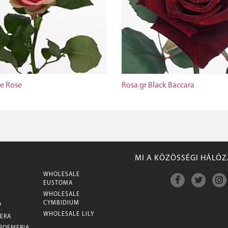
le Rose
Rosa gr Black Baccara
MI A KÖZÖSSÉGI HÁLÓ
WHOLESALE
M
EUSTOMA
WHOLESALE
CYMBIDIUM
P
WHOLESALE LILY
ERA