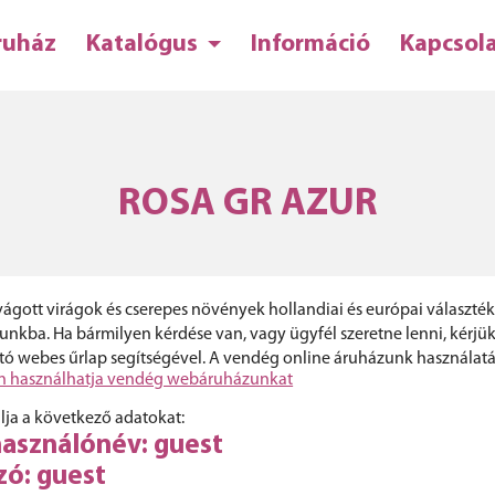
ruház
Katalógus
Információ
Kapcsol
ROSA GR AZUR
s vágott virágok és cserepes növények hollandiai és európai választ
unkba. Ha bármilyen kérdése van, vagy ügyfél szeretne lenni, kérjü
ató webes űrlap segítségével. A vendég online áruházunk használatán
 használhatja vendég webáruházunkat
lja a következő adatokat:
használónév: guest
zó: guest