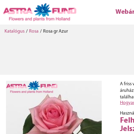
Webá
Katalógus
/
Rosa
/
Rosa gr Azur
A fris
áruház
találh
Hogyan
Haszná
Fel
Jels