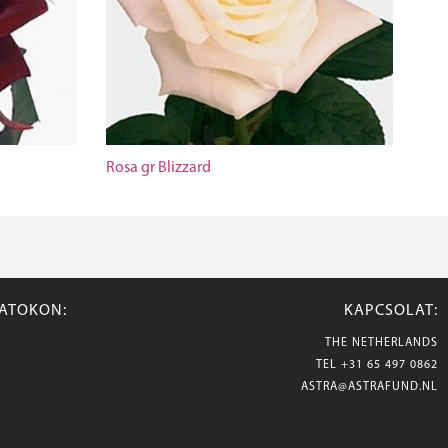
Rosa gr Blizzard
ZATOKON:
KAPCSOLAT:
THE NETHERLANDS
TEL
+31 65 497 0862
ASTRA@ASTRAFUND.NL