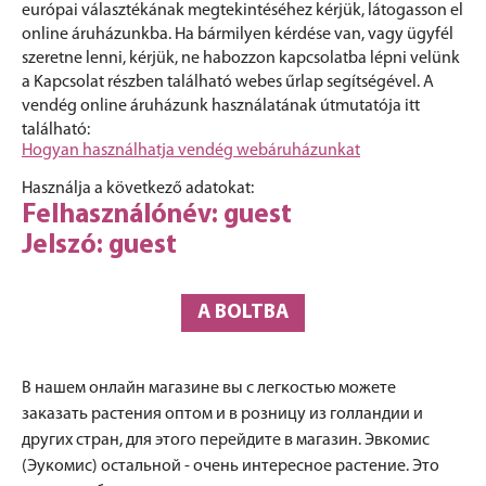
európai választékának megtekintéséhez kérjük, látogasson el
online áruházunkba. Ha bármilyen kérdése van, vagy ügyfél
szeretne lenni, kérjük, ne habozzon kapcsolatba lépni velünk
a Kapcsolat részben található webes űrlap segítségével. A
vendég online áruházunk használatának útmutatója itt
található:
Hogyan használhatja vendég webáruházunkat
Használja a következő adatokat:
Felhasználónév: guest
Jelszó: guest
A BOLTBA
В нашем онлайн магазине вы с легкостью можете
заказать растения оптом и в розницу из голландии и
других стран, для этого перейдите в магазин. Эвкомис
(Эукомис) остальной - очень интересное растение. Это