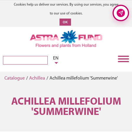
Cookies help us deliver our services. By using our services, you agree
to our use of cookies.
OK
EN
Catalogue
/
Achillea
/
Achillea millefolium 'Summerwine'
ACHILLEA MILLEFOLIUM
'SUMMERWINE'